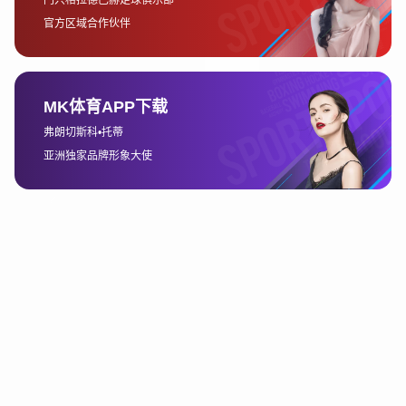
化训练计划和比赛策略。AI能够模拟不同比赛情境，对运动员的
反应和表现进行评估，帮助运动员在训练中不断突破自我。此
外，AI还可以在比赛直播中进行实时解说和数据分析，提升观众
的观赛体验。
再者，区块链技术在体育产业中的应用也正逐渐显现出其巨大潜
力。KOK体育中国在这一领域的探索，主要体现在赛事版权保护
和票务系统的透明度提升方面。通过区块链技术，KOK体育中国
能够确保赛事版权的合法性和票务交易的安全性，避免了传统模
式下可能存在的版权争议和票务欺诈问题。
3、KOK体育中国如何促进全
球体育产业合作与发展
KOK体育中国不仅在国内市场占据了一席之地，其全球化战略也
在不断推进。通过建立全球化的合作网络，KOK体育中国不断推
动全球体育资源的共享与交流，促进了国际体育产业的合作与发
展。首先，KOK体育中国积极与全球体育机构、赛事组织及媒体
平台展开深度合作，共同推动国际赛事的数字化发展。例如，与