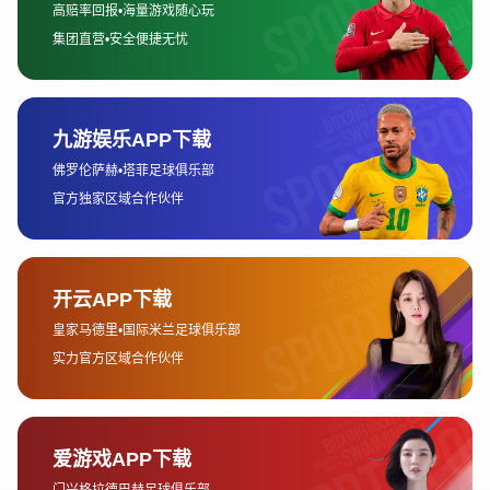
此外，KOK体育中国还通过构建线上平台，提升了体育产业的数
字化运营效率。无论是赛事直播、在线售票，还是粉丝互动、品
牌营销，数字平台都成为连接体育产业各方的重要纽带。KOK体
育中国通过这一平台，打破了传统体育产业的地域和时间限制，
实现了全球范围内的体育资源共享与合作。
2、数字化技术在体育产业中
的应用
数字化技术在体育产业中的应用已成为趋势，KOK体育中国的成
功案例为我们提供了许多宝贵经验。首先，KOK体育中国通过大
数据分析，为赛事策划和管理提供了数据支持。通过对大量赛事
数据的采集和分析，KOK体育中国能够精准掌握观众的兴趣偏好
和参与习惯，从而制定更加符合市场需求的赛事策略。这种基于
数据的决策方式，不仅提高了赛事的观众参与度，也促进了赛事
的商业化运作。
其次，人工智能技术在运动员的训练与比赛中也发挥着重要作
用。KOK体育中国利用AI技术对运动员的动作进行分析，从而优