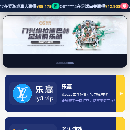
足球赛事
首页
足球赛事
中国彩票网址平台发展趋势与市场前景分析及相关政策解读
中国彩票网址平台发展趋
势与市场前景分析及相关
政策解读