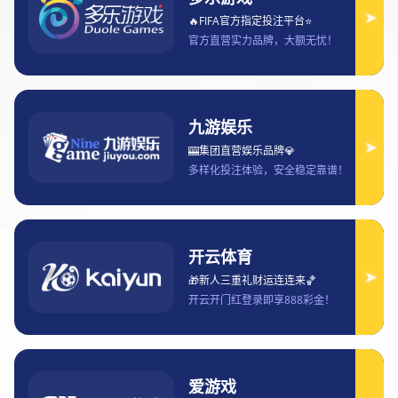
2024-12-21 05:00:53
随着科技的不断发展和互联网的普及，中国彩票网站平台在近年
来迎来了快速发展。彩票作为一种广泛受众的娱乐方式，在中国
有着庞大的市场基础，而互联网技术的应用则为彩票行业带来了
前所未有的变革。随着线上彩票网站平台的快速兴起，其市场前
景和发展趋势受到了广泛关注。同时，随着监管政策的逐步完
善，彩票行业的规范化和合法化也在不断推进。因此，本文将从
中国彩票网站平台的发展趋势、市场前景、政策环境等多个方面
进行详细分析，探讨其未来的机遇与挑战，以及相关政策的解
读。
1、中国彩票网址平台发展趋
势分析
近年来，互联网技术的快速进步为中国彩票网站平台的发展提供
了强有力的支撑。从最初的传统线下销售，到如今的互联网销
售，彩票开奖和投注都变得更加便捷和透明。随着5G、人工智