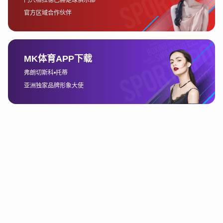
彩票行业的政策环境逐渐得到规范和完善。国家对彩票市场的法
律法规制定日趋严格，目的是为了防止非法彩票网站的出现，保
护购彩者的权益，并提高彩票行业的透明度。
近年来，国务院和财政部发布了一系列政策文件，明确了彩票市
场的相关法律规定，进一步加强了对彩票网站平台的监管力度。
比如，《彩票管理条例》规定，彩票销售必须依法进行，彩票产
品的经营要遵守公正、公平、公开的原则，防范彩票诈骗行为。
此外，为了促进行业健康发展，监管机构对彩票行业的互联网化
发展进行了一定的约束。例如，线上彩票销售存在的风险被逐步
意识到，部分彩票网站平台面临着政策的严格审查。对于平台经
营者而言，如何在合规的框架下进行创新，成了他们面临的一大
挑战。
4、技术创新推动彩票网站平
台升级
技术创新无疑是推动中国彩票网站平台发展的核心动力之一。随
着人工智能、大数据、区块链等技术的不断成熟，彩票行业的线