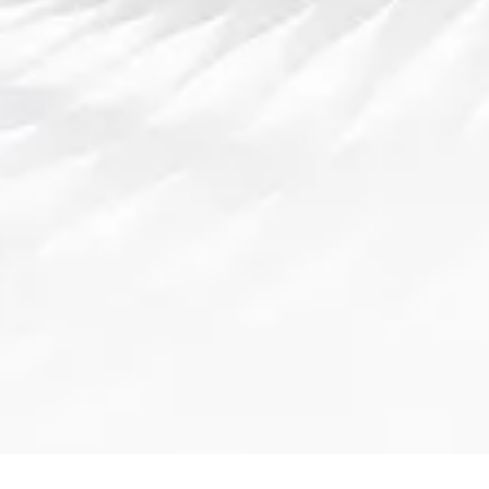
千岛体育创新模式助力中国体育产业升级与国际化
发展
2025-03-12 17:17:06
文章摘要：随着中国体育产业逐步迈向国际化，如何创新和升级
已成为亟待解决的重要课题。千岛体育作为体育产业的创新领军
者，凭借其独特的商业模式，正为中国体育产业的提升和国际化
发展注入新动能。本文通过四个方面...