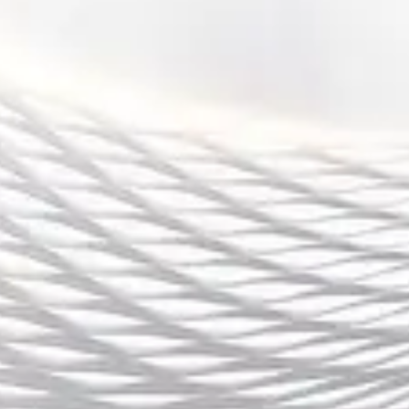
其次，顺发体育还注重在赛事和活动策划方面的创新，推动了体
育消费的多样化。通过组织丰富多彩的体育赛事和互动活动，顺
发体育不仅丰富了消费者的运动体验，也为体育产业注入了更多
的商业机会。此外，顺发体育还积极推动“体育+”的跨界合作，
探索体育产业与文化、旅游、科技等行业的融合，推动了产业的
整体升级。
总结：
顺发体育在大陆市场的成功拓展，充分展示了其在市场环境适
应、商业模式创新、品牌建设与产业推动等方面的卓越能力。通
过灵活的市场战略与精准的消费者定位，顺发体育不仅在国内市
场取得了显著的成就，也为全球体育产业的发展提供了有益的参
考。
展望未来，顺发体育将在继续强化品牌竞争力的同时，不断推进
体育产业的创新发展。随着科技的进一步进步和消费者需求的变
化，顺发体育必将继续在产业创新和品牌升级的道路上走得更
远，为中国体育产业的持续发展注入更多活力。