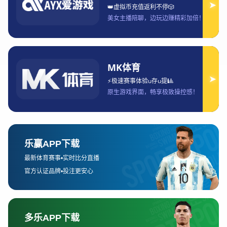
1、市场环境适应性与战略布
局
顺发体育在大陆市场的成功，离不开其对市场环境的准确把握和
适应。近年来，随着中国经济的不断发展和消费者运动意识的逐
步提升，体育产业在国内的潜力日益显现。在这样的环境下，顺
发体育通过深入分析中国市场的需求特点，制定了符合本土化的
战略布局，从而抢占了市场先机。
首先，顺发体育注重对不同地区消费习惯和需求的分析，在一线
城市和二三线城市的布局上进行了精确区分。比如，顺发体育在
一线城市重点推动高端体育用品及专业运动装备，而在二三线城
市则更多关注大众化的健身器材与运动休闲产品。这种市场分层
策略，使得顺发体育能够最大化地满足不同消费群体的需求。
此外，顺发体育还注重与地方政府及相关体育机构的合作，积极