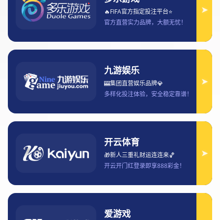
USDT在线博彩网站全面解析
在当今数字化时代，USDT在线博彩网站备受关注。本文将从四
个方面对USDT在线博彩网站进行全面解析：首先，介绍USDT
在线博彩网站的定义和特点；其次，探讨USDT在线博彩网站的
发展历程和趋势；接着，分析USDT在线博彩网站的优势与劣
势；最后，探讨USDT在线博彩网站对金融领域的影响和前景展
望。通过本文的解析，读者将对USDT在线博彩网站有更深入的
了解。
1、定义和特点
USDT在线博彩网站是指以USDT作为支付方式进行博彩活动的
网站。USDT是一种基于区块链技术的加密货币，其价格相对稳
定，能够在全球范围内迅速实现价值的传递。
USDT在线博彩网站具有匿名性、便捷性和安全性等特点，吸引
了越来越多的用户参与其中。
华体会体育