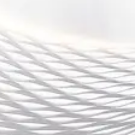
Search the blog...
导航
认识华体会体育
足球赛事
集团新闻
体育种类
找到 华体会APP