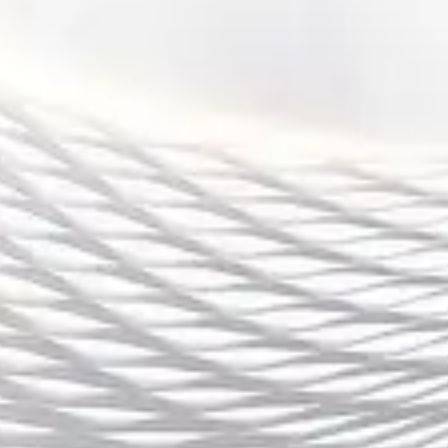
许多中国用户通过VPN等手段绕过封锁，但这一现象逐渐受到更
多的关注和打压。中国用户的访问限制意味着他们将无法像以前
那样通过bet365进行博彩活动，尤其是在重大赛事期间，许多
中国玩家曾经热衷于通过bet365进行投注。
对于中国大陆的玩家而言，访问限制使得他们失去了一个便捷、
可信赖的在线博彩平台。尽管他们可以通过使用翻墙软件等手段
绕过封锁，但这并不是一个长期可行的解决方案。随着政府对
VPN等工具的监管加强，玩家们的隐私和安全性也面临更大的风
险。
对于bet365而言，封锁中国大陆市场也意味着公司将失去一部
分重要的用户基础和市场份额。尽管bet365是全球领先的博彩
平台，但中国市场的庞大用户群体一直是其业绩增长的重要来源
之一。因此，随着中国大陆用户访问受限，bet365不得不调整
其战略，以适应新的市场环境。
体育赛事投注
总结：