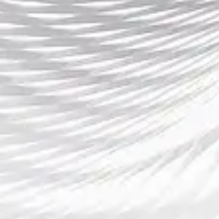
bet365在中国大陆市场遭遇封锁，既是中国政府加大对网络博
彩管控的结果，也是对外资企业在中国市场运营的挑战。随着中
国政府对网络博彩的监管趋严，bet365等博彩平台的运营环境
愈加严峻。尽管该平台仍有全球用户，但中国市场的巨大潜力无
疑对其收入产生了重大影响。
总体而言，bet365因政策调整被封锁的事件，反映了中国对网
络安全、社会道德和法律法规的严格要求。对于中国大陆用户来
说，这一事件意味着他们在享受国际博彩平台的便捷服务时，面
临越来越多的法律风险和安全隐患。未来，随着全球市场对网络
监管的不断加强，bet365和其他类似平台将不得不更加注重合
规经营和技术创新，以应对各国政府日益严苛的政策环境。