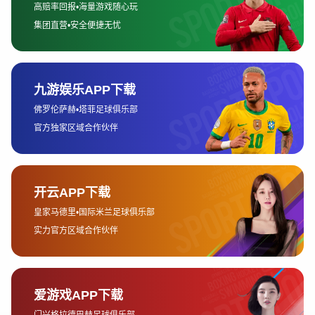
bet365在中国的用户面临访问限制，甚至导致公司部分收入受
到影响。
2、bet365的商业模式与中
国市场运营
bet365自成立以来，一直致力于提供全球领先的在线博彩、体
育赛事投注、赌场游戏等服务。其商业模式不仅依赖于体育赛事
的投注，还通过提供在线扑克、彩票等多种游戏形式吸引全球用
户。作为一个跨国公司，bet365积极扩展其国际市场，特别是
在亚洲和欧洲等地的渗透。然而，bet365在进入中国市场时，
面临着特殊的挑战，主要体现在中国政府对博彩活动的严格禁
令。
尽管中国法律明确禁止境内赌博行为，但这并不妨碍一些中国公
民通过VPN等手段访问国际博彩平台。bet365凭借其先进的技
术平台和优质的用户体验，吸引了大量中国大陆的用户。许多用
户通过bet365进行体育赛事投注，尤其是世界杯、奥运会等大
型国际赛事期间，其用户活跃度显著增加。