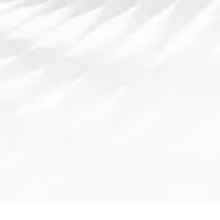
bet365出金问题讨论：如何顺利提取资金及注意
事项解析
2025-01-11 20:53:29
文章摘要：本文将深入探讨如何在bet365平台上顺利提取资
金，并解析相关的注意事项。首先，我们将概述bet365出金的
一般流程及可能遇到的问题，帮助用户充分了解提取资金时需要
的准备工作。接着，文章将从...