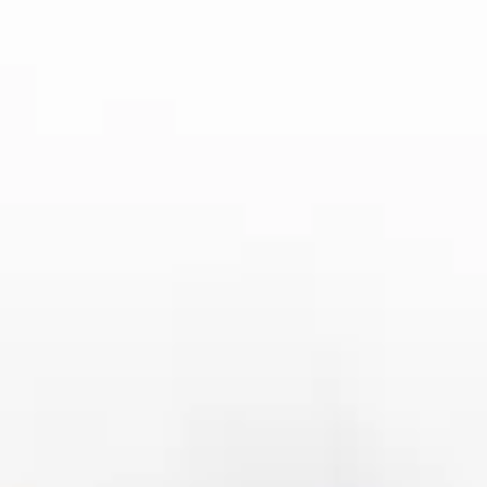
近年来，随着互联网技术的迅猛发展，许多境外博彩网站通过技
术手段向中国用户提供服务，导致了大量中国玩家的参与。政府
对此问题一直采取严厉的打击措施，不仅加强对线下赌场的监
管，还对互联网博彩平台进行封锁。bet365作为全球知名的博
彩平台，曾在中国市场拥有大量用户，但也因为中国严格的法律
政策而遭遇封锁。
为了更好地应对这一挑战，中国政府不断加大对网络博彩的打击
力度。除了对赌博网站进行技术封锁，还加强了对金融支付通道
的管控，防止中国用户通过非法途径将资金汇入境外博彩平台。
中国政府对于这一问题的治理和整顿，进一步压缩了外资博彩平
台在中国市场的生存空间，导致bet365等公司面临被封锁和禁
止的局面。
4、中国大陆用户受限访问
Bet365的后果
bet365在中国大陆的封锁直接影响了大量中国用户的访问体
验。根据数据显示，随着政府加大对境外博彩网站的封锁力度，