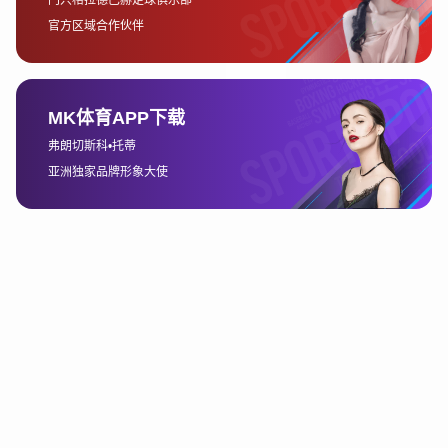
并不罕见。因此，实时更新能力是一站式赛事直播赛程表不可或
缺的关键特征。权威指南通过与官方数据源保持同步，确保时间
信息的及时性和准确性。
当比赛时间发生变化时，平台会通过醒目标注、推送提醒等方式
第一时间告知用户，避免错过重要赛事。这种即时反馈机制，极
大提升了用户对平台的信任度，也减少了因信息滞后带来的观赛
困扰。
同时，实时更新不仅体现在赛前阶段，还贯穿于赛事进行中。比
分变化、加时赛、点球大战等关键节点，往往也会与赛程信息联
动展示，让用户在查看赛程的同时，快速了解赛事进程，形成完
整的信息闭环。
体育赛事投注
四、权威来源保障体验
在信息泛滥的时代，权威性成为衡量赛事指南价值的重要标准。
一站式赛事直播赛程表之所以被称为“权威指南”，离不开对官方
渠道和可靠数据源的严格筛选与校验。这种机制有效避免了虚假
赛程和错误时间的传播。