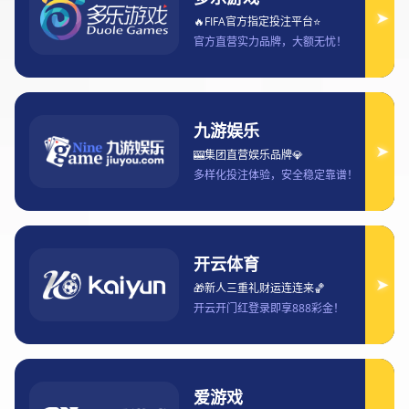
2026-02-04 16:56:27
在体育赛事高度密集、信息来源纷繁复杂的当下，如何高效、准
确、全面地获取赛事直播赛程表，已经成为广大体育迷、观赛用
户乃至专业从业者的核心需求。《一站式掌握赛事直播赛程表精
彩对阵时间全解析实时更新权威指南》正是在这一背景下应运而
生。本文将围绕“赛程整合”“对阵解析”“实时更新”“权威保障”四
大核心维度，对一站式赛事信息服务进行系统梳理与深度解读。
通过清晰的结构、详实的内容和贴近用户需求的视角，帮助读者
全面了解如何借助权威平台快速锁定重点赛事、精准把握开赛时
间、深度洞察对阵看点，并在第一时间获取最新变动信息。无论
你是热衷于足球、篮球等主流项目的资深球迷，还是关注综合体
育赛事的泛体育用户，本文都将为你提供一份兼具实用性与前瞻
性的参考指南，真正实现“一个入口，看尽精彩赛事”的观赛体验
升级。