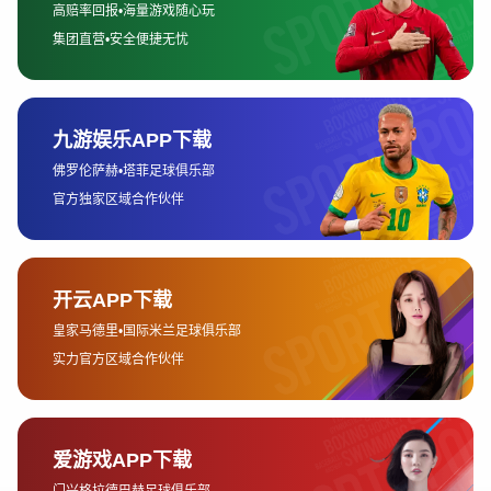
仅有赛程时间远远不够，真正吸引用户的是对“精彩对阵”的提前
预判与深度解读。一站式赛事指南通常会在赛程表中重点标注焦
点战役，如强强对话、德比之战或关键排名争夺赛，帮助用户迅
速锁定最值得关注的比赛。
在对阵解析层面，平台往往结合历史交锋数据、近期状态、核心
球员表现等信息，对即将到来的比赛进行背景说明。这种解析不
仅提升了观赛的知识含量，也让普通观众能够更快理解比赛看
点，增强沉浸感。
更进一步，一些权威指南还会引入专业解说视角，对战术风格、
阵容变化和潜在变数进行前瞻分析。通过这种方式，赛程表不再
只是“时间提醒工具”，而是升级为帮助用户读懂比赛、享受比赛
的重要内容载体。
三、赛事时间实时更新
体育赛事存在诸多不确定性，临时调整赛程、延迟开赛甚至改期