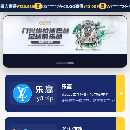
足球赛事
首页
足球赛事
BWIN奖金攻略：如何最大化利用BWIN平台提供的各种优惠
和奖励
Bwin奖金攻略：如何最大
化利用bwin平台提供的各
种优惠和奖励