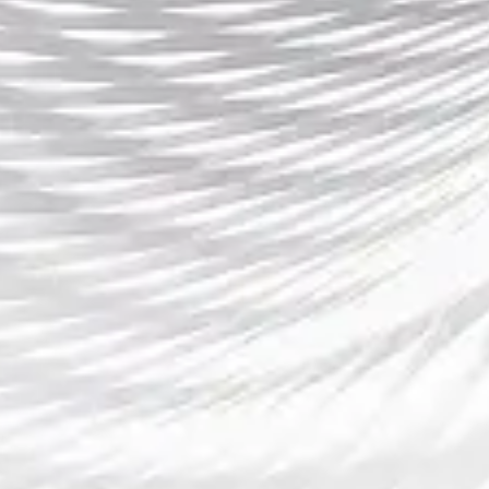
bet365中国官网全面解析及其在国内博彩市场的
影响力分析
2024-12-15 20:22:53
文章摘要：本文对bet365中国官网进行全面解析，并结合其在
国内博彩市场的影响力进行深入分析。首先，文章概述了
bet365的基本背景、发展历程及其在全球博彩行业的地位。随
后，通过四个方面的探讨，对其在...