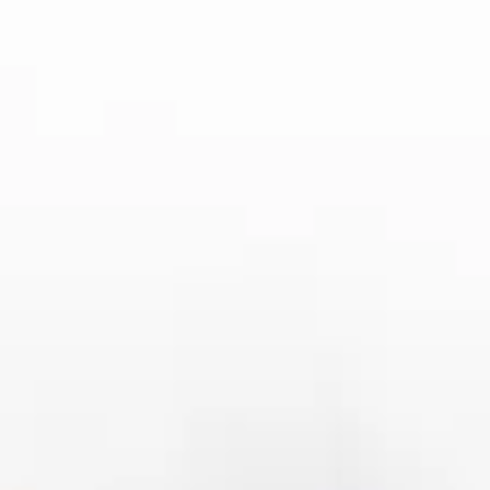
具。通过成为VIP会员，用户可以获得一系列优质服务，包括专
属的奖金、赛事推荐、定制的优惠活动等。平台的忠诚计划通常
根据用户的活跃度和投注量进行升级，用户在提高活跃度的同
时，也能获得更多回馈。
在bwin的VIP系统中，用户的投注量和参与活动的频率是主要考
量因素。通过不断提高投注量，用户可以解锁更高等级的VIP待
遇，如更高的奖金返还、更优质的客户服务以及专属的活动邀
请。这不仅提升了用户的游戏体验，还为用户带来了更多的奖金
机会。
另外，bwin的VIP会员还享有定制化的优惠和活动。这些专属活
动通常只对VIP会员开放，提供的奖励金额和活动种类也往往比
普通用户更多。例如，VIP会员可能会收到更多的现金返还、更
大额度的免费投注和更高的存款奖励等。
总结：
华体会APP
总的来说，最大化利用bwin平台的奖金和优惠，首先需要对平台