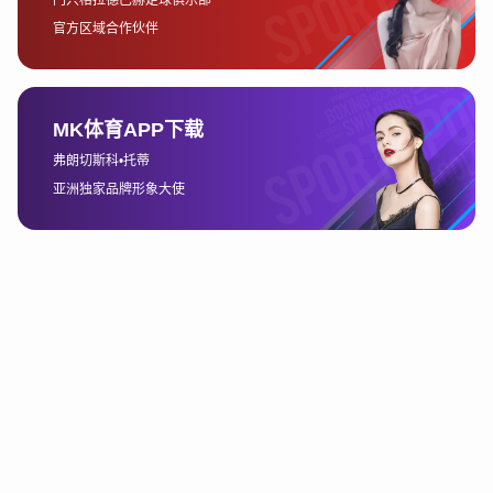
抽奖等。通过积极参与这些活动，用户可以获得平台提供的专属
奖励，如奖金、免费投注、或其他实物奖品。
例如，bwin会在大型赛事期间推出专门的竞猜活动，用户可以预
测赛事结果并获得相应的奖励。这类活动通常有更高的奖金池和
丰富的奖品，对于用户而言，除了可以享受赛事的乐趣外，还能
通过自己的预测获得实际回报。
此外，bwin还定期举办积分挑战，用户通过完成一定的投注量或
参与特定活动来赚取积分，积分可以兑换奖金、免费投注、甚至
VIP待遇。通过参与这些挑战，用户不仅能获得现金奖励，还能
提高自己的忠诚度，享受更多专属福利。
4、利用忠诚计划和VIP系
统，提升收益
bwin平台的忠诚计划和VIP系统是用户赚取更多奖励的重要工