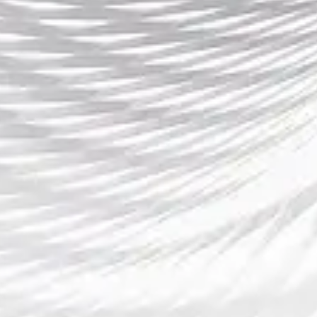
bet365在中国无法访问引发用户和监管关注影响
分析
2025-01-15 00:34:04
本文将分析Bet365在中国无法访问所引发的用户和监管关注的
影响。Bet365作为全球领先的在线博彩公司之一，近年来在中
国的可访问性受到了诸多关注。随着中国政府对网络安全和信息
管理的严格政策，Bet3...