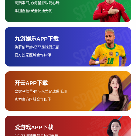
bet365香港平台提供了丰富的在线博彩与体育娱乐内容，包括
但不限于体育赛事投注、真人赌场、电子游戏、虚拟体育等。对
于喜欢体育赛事的用户，平台涵盖了几乎所有主流的体育项目，
如足球、篮球、网球、篮球等，用户可以在这些赛事中进行各种
形式的投注。
除了传统的体育赛事，bet365香港平台还特别推出了虚拟体育
项目，为用户提供了一种全新的娱乐体验。虚拟体育以计算机模
拟的方式生成比赛，虽然不依赖于实际的体育赛事，但依然保留
了真实赛事中的投注规则和赔率，让玩家能够随时享受体育博彩
的乐趣，且不受实际赛事时间的限制。
bet365平台的真人赌场则采用了高质量的直播技术，为用户提
供与真人荷官进行互动的真实赌场体验。用户可以选择各种经典
赌场游戏，如百家乐、轮盘、二十一点等，享受仿佛置身赌场的
真实感受。此外，平台还提供多种老虎机和电子游戏，适合喜欢
轻松娱乐的玩家。
3、平台的安全性与支付便利
性