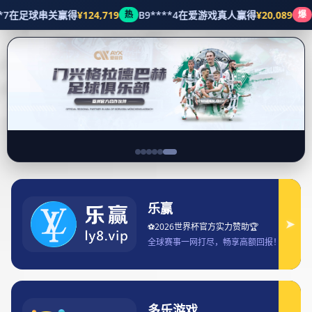
集团新闻
首页
集团新闻
亿兆体育引领智慧赛事发展新趋势打造全民共享竞技娱乐活力
新生态平台
亿兆体育引领智慧赛事发
展新趋势打造全民共享竞
技娱乐活力新生态平台