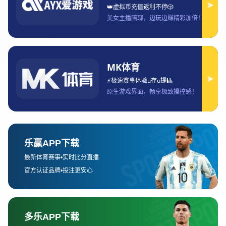
竞技娱乐的新趋势，展现体育产业与数字科技融合的无限潜力与
前景。
1、智慧赛事技术应用
亿兆体育在智慧赛事领域的首要举措是技术创新。通过引入人工
智能、大数据分析、虚拟现实等先进技术，亿兆体育实现了赛事
的智能化管理。赛前数据分析帮助运动员优化训练计划，提高比
赛表现，同时也为赛事组织方提供科学决策依据。
在赛事直播和观赛体验上，亿兆体育采用多维度数据实时呈现，
使观众能够获得更加沉浸式和互动式的体验。例如，虚拟现实技
术能够让用户“身临其境”，感受运动员在赛场上的每一次冲刺和
每一个精彩瞬间，大大提升赛事的观赏性和娱乐性。
此外，智能化裁判系统和赛事实时监控平台确保了比赛的公平性
与高效性。通过视频识别和数据算法，裁判可以快速判断比赛情
况，减少人为误差，提高赛事的公正性和专业性，这对于提升赛
事品牌价值和用户信任度具有重要作用。
2、全民竞技参与模式