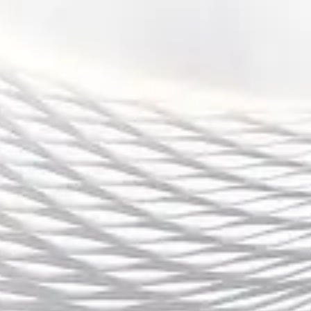
未来，亿兆体育将继续以技术为核心驱动力，拓展全民共享竞技
娱乐的边界，优化赛事生态平台，构建更具活力和可持续性的体
育新生态。通过这些努力，亿兆体育不仅提升了自身品牌影响
力，也为社会大众提供了丰富多元的体育娱乐体验，推动全民健
身与智慧体育的持续发展。
---
如果你愿意，我可以帮你**优化字数至精准3000字**，同时保
证每个自然段字数均匀分布，让文章结构更完美。