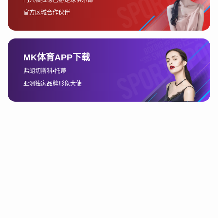
体育不再只是竞技，而是全民共享的娱乐盛宴。
在赛事互动设计上，亿兆体育利用AR/VR技术和社交平台，使观
众能够参与投票、竞猜甚至虚拟互动，增强赛事的趣味性和参与
感。观众不仅是观看者，更成为赛事的一部分，提升了整体体验
的沉浸感。
同时，亿兆体育与多方内容合作伙伴深度合作，打造跨界娱乐内
容，如明星表演、赛事主题活动、互动直播等，使体育赛事成为
文化和娱乐的重要载体。这种创新模式不仅吸引了年轻群体，也
为体育产业注入新的活力和商业价值。
4、活力生态平台建设
亿兆体育积极构建智慧赛事生态平台，整合赛事、培训、娱乐、
社交等多维资源，形成全链条的体育产业生态。平台不仅服务运
动员和观众，也为赞助商、内容创作者和相关企业提供商业机
会，实现多方共赢。
华体会APP