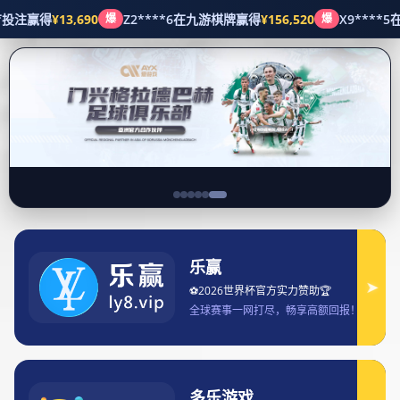
集团新闻
首页
集团新闻
如何提高在六合彩中中奖的几率及相关技巧解析
如何提高在六合彩中中奖
的几率及相关技巧解析
2024-12-14 12:13:39