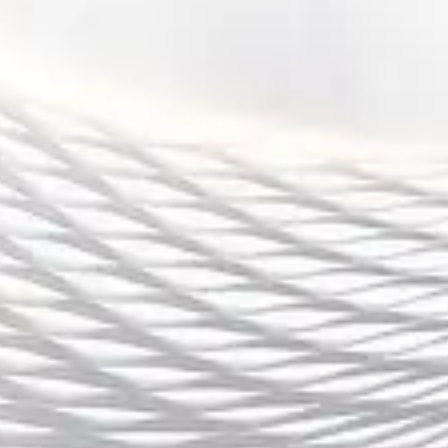
与他人合作，可以分担风险并提高获胜的可能性。
总结：
提高在六合彩中中奖的几率需要理性分析、科学策略和一定的运
气。通过了解历史号码的统计规律、合理安排投注策略、运用组
合数学理论以及注重心理因素的结合，玩家可以在一定程度上提
高自己的中奖机会。尽管如此，由于六合彩的本质是一个概率性
游戏，任何技巧和策略都无法确保百分百的成功。
因此，玩家在投注时应保持理性，避免过度投入，确保自己的风
险在可接受的范围内。最重要的是，要享受游戏过程中的乐趣，
而不是单纯地追求中奖。在长期的参与中，积累经验、不断调整
策略，将有助于提高在六合彩中获胜的可能性。