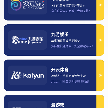
文章摘要：
华体会APP
六合彩作为一种备受欢迎的博彩游戏，吸引了大量玩家参与其
中。然而，由于其中奖的几率极低，很多人都在不断寻找提高中
奖几率的方法和技巧。本文将从四个方面探讨如何提高在六合彩
中中奖的几率，分别是：了解号码的统计规律、合理安排投注策
略、利用组合数学理论以及注重心理因素和运气的结合。通过对
这些技巧的分析，玩家可以在参与六合彩时采取更为科学的策
略，从而提高中奖的可能性。本文的核心目标是通过理性分析和
策略运用，帮助玩家最大化自己的投资效益，同时减少不必要的
损失。虽然六合彩的本质仍然是依赖概率和运气，但掌握一定的
技巧和规律能够在一定程度上提升玩家的竞争力，增加中奖的几
率。
1、了解号码的统计规律
六合彩是一种典型的随机游戏，然而，通过对历史开奖结果的分
析，玩家可以发掘一些可能的规律。首先，玩家可以查看过去的